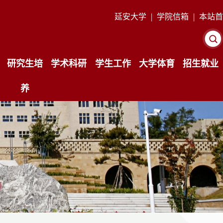
|
|
延安大学
学院信箱
本站首
页
研究生培
学术科研
学生工作
大学体育
招生就业
养