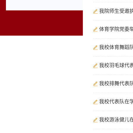
我院师生受邀执
体育学院党委举
我校体育舞蹈
我校羽毛球代
我校排舞代表队
我校代表队在学
我校游泳健儿在