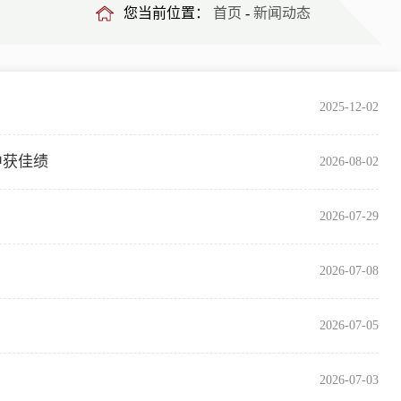
您当前位置：
首页
-
新闻动态
2025-12-02
中获佳绩
2026-08-02
2026-07-29
2026-07-08
2026-07-05
2026-07-03