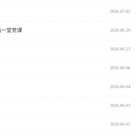
2026-07-02
后一堂党课
2026-06-29
2026-06-23
2026-06-06
2026-06-04
2026-06-03
2026-06-01