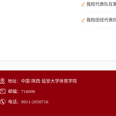
我校代表队在
我校田径代表
地址：中国·陕西·延安大学体育学院
邮编：716000
电话：0911-2650716