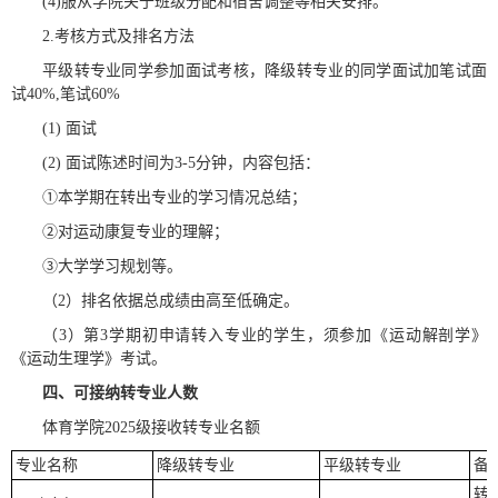
(4)服从学院关于班级分配和宿舍调整等相关安排。
2.考核方式及排名方法
平级转专业同学参加面试考核，降级转专业的同学面试加笔试面
试40%,笔试60%
(1) 面试
(2) 面试陈述时间为3-5分钟，内容包括：
①本学期在转出专业的学习情况总结；
②对运动康复专业的理解；
③大学学习规划等。
（2）排名依据总成绩由高至低确定。
（3）第3学期初申请转入专业的学生，须参加《运动解剖学》
《运动生理学》考试。
四、可接纳转专业人数
体育学院2025级接收转专业名额
专业名称
降级转专业
平级转专业
备
转