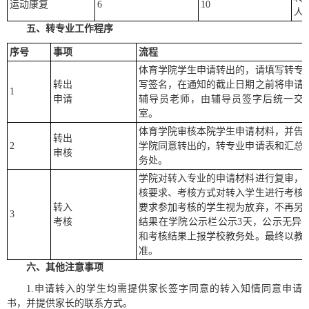
运动康复
6
10
人
五、
转专业工作程序
序号
事项
流程
体育学院学生申请转出的，请填写转专
转出
写签名，在通知的截止日期之前将申请
1
申请
辅导员老师，由辅导员签字后统一交体
室。
体育学院审核本院学生申请材料，并告
转出
2
学院同意转出的，转专业申请表和汇总
审核
务处。
学院对转入专业的申请材料进行复审，
核要求、考核方式对转入学生进行考核
转入
要求参加考核的学生视为放弃，不再另
3
考核
结果在学院公示栏公示3天，公示无异
和考核结果上报学校教务处。最终以教
准。
六、
其他注意事项
1.申请转入的学生均需提供家长签字同意的转入知情同意申请
书，并提供家长的联系方式。