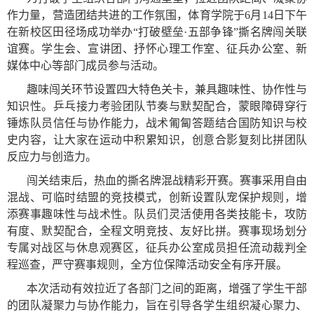
作力量，营造团结共进的工作氛围，体育学院于6月14日下午
在新校区田径场成功举办“打破壁垒·五部争锋”撕名牌闯关联
谊赛。学生会、宣讲团、抒怀心理工作室、征兵办公室、新
媒体中心等部门成员参与活动。
趣味闯关环节设置四大特色关卡，兼具趣味性、协作性与
知识性。乒乓接力考验团队节奏与默契配合，蒙眼障碍穿行
锤炼队员信任与协作能力，战术匍匐答题结合国防知识与校
史内容，让大家在运动中积累知识，创意合影复刻比拼团队
反应力与创造力。
闯关结束后，热血的撕名牌混战精彩开赛。赛事采用自由
混战、可临时结盟的竞技模式，创新设置队宠保护规则，增
添赛事趣味性与战术性。队员们灵活使用各类技能卡，攻防
有度、默契配合，全程文明竞技、友好比拼。赛事现场划分
专属对战区与休息观赛区，征兵办公室成员担任流动裁判全
程巡查，严守赛事规则，全方位保障活动安全有序开展。
本次活动有效拉近了各部门之间的距离，增强了学生干部
的团队凝聚力与协作能力，旨在引导各学生组织凝心聚力、