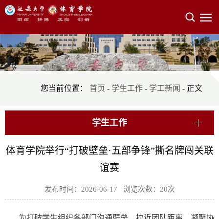
您当前位置：
首页
-
学生工作
-
学工新闻
- 正文
学生工作
体育学院举行“打破壁垒·五部争锋”撕名牌闯关联
谊赛
发布时间：2026-06-17 浏览次数：
20
次
为打破学生组织各部门沟通壁垒，拉近团队距离、凝聚协