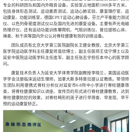
专业的科研团队和国内外精良设备，实验室占地面积1000多平方米，
包括身体形态测试、运动素质测试、运动心肺实验、康复理疗室、运
动康复、功能训练室，德国CPET运动心肺设备，芬兰产平衡能力测试
仪、以色列骨密度测试仪以及国内先进的康复设备。主要有声光电磁
热理疗仪，还有运动功能训练攀爬机、气阻训练仪、普拉提核心床、
禅柔、秋千床等国内外公认对脊柱健康有效的训练设备。
团队成员有北京大学第三医院副院长王健全教授，北京大学第三
医学院运动医学科主任康复师苗欣博士、副主任医师王佳宁博士以及
延安中医院运动医学科主任庞军、副主任张志宇担任本中心的医学顾
问。
康复技术负责人为延安大学体育学院副教授李晓兰，美国运动医
学学会注册临床运动生理师，加拿大斯多特普拉提认证教练。带领师
生团队利用便携式脊柱分析仪对延安市6-8所中小学进行脊柱健康筛
查，将脊柱健康知识以讲座、宣传页的形式进行脊柱健康教育，达到
脊柱健康防控的效果，对脊柱畸形的孩子进行早筛查、早发现、早干
预的运动康复矫正。