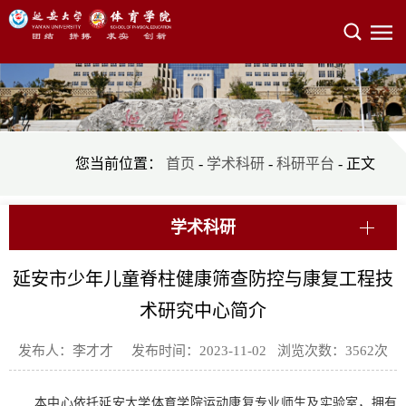
您当前位置：
首页
-
学术科研
-
科研平台
- 正文
学术科研
延安市少年儿童脊柱健康筛查防控与康复工程技
术研究中心简介
发布人：李才才 发布时间：2023-11-02 浏览次数：
3562
次
本中心依托延安大学体育学院运动康复专业师生及实验室，拥有